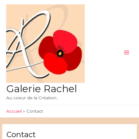
Aller
au
contenu
Main
Men
Galerie Rachel
Au coeur de la Création...
Accueil
Contact
Contact