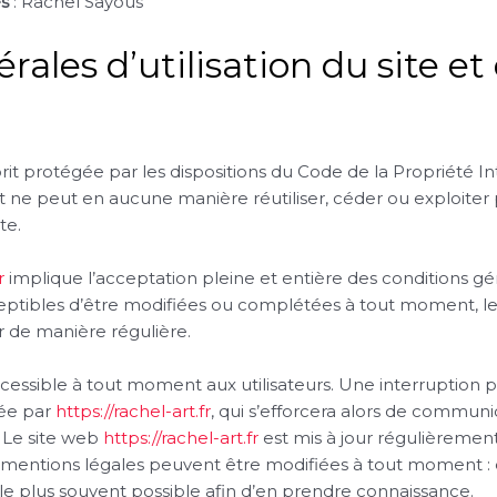
s
: Rachel Sayous
rales d’utilisation du site et
rit protégée par les dispositions du Code de la Propriété I
ent ne peut en aucune manière réutiliser, céder ou exploit
te.
r
implique l’acceptation pleine et entière des conditions géné
sceptibles d’être modifiées ou complétées à tout moment, les
r de manière régulière.
cessible à tout moment aux utilisateurs. Une interruption
dée par
https://rachel-art.fr
, qui s’efforcera alors de commun
. Le site web
https://rachel-art.fr
est mis à jour régulièremen
 mentions légales peuvent être modifiées à tout moment : 
érer le plus souvent possible afin d’en prendre connaissance.