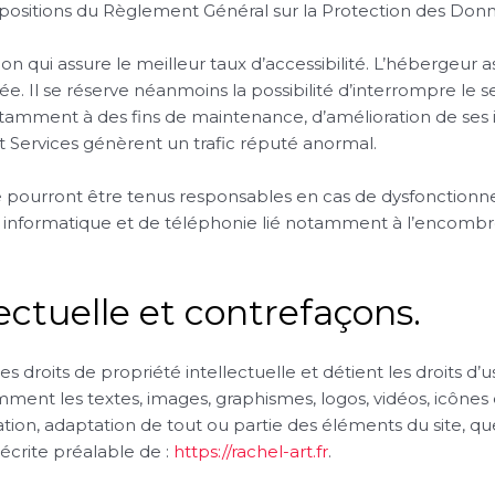
sitions du Règlement Général sur la Protection des Donn
ion qui assure le meilleur taux d’accessibilité. L’hébergeur a
nnée. Il se réserve néanmoins la possibilité d’interrompre l
tamment à des fins de maintenance, d’amélioration de ses in
 et Services génèrent un trafic réputé anormal.
 pourront être tenus responsables en cas de dysfonctionn
el informatique et de téléphonie lié notamment à l’enco
lectuelle et contrefaçons.
es droits de propriété intellectuelle et détient les droits d
amment les textes, images, graphismes, logos, vidéos, icônes
ation, adaptation de tout ou partie des éléments du site, q
n écrite préalable de :
https://rachel-art.fr
.