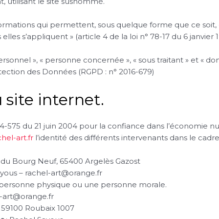
 utilisant le site susnommé.
ormations qui permettent, sous quelque forme que ce soit, d
es s’appliquent » (article 4 de la loi n° 78-17 du 6 janvier 1
sonnel », « personne concernée », « sous traitant » et « don
otection des Données (RGPD : n° 2016-679)
 site internet.
2004-575 du 21 juin 2004 pour la confiance dans l’économie nu
chel-art.fr
l’identité des différents intervenants dans le cadre 
e du Bourg Neuf, 65400 Argelès Gazost
yous – rachel-art@orange.fr
e personne physique ou une personne morale.
l-art@orange.fr
n 59100 Roubaix 1007