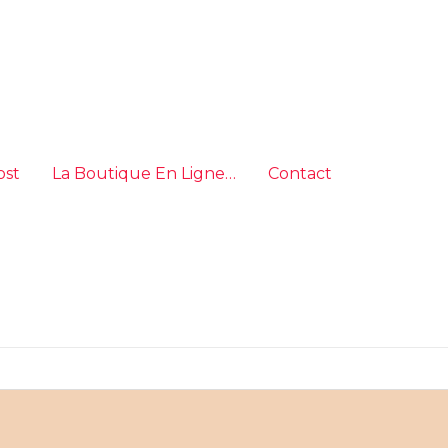
ost
La Boutique En Ligne…
Contact