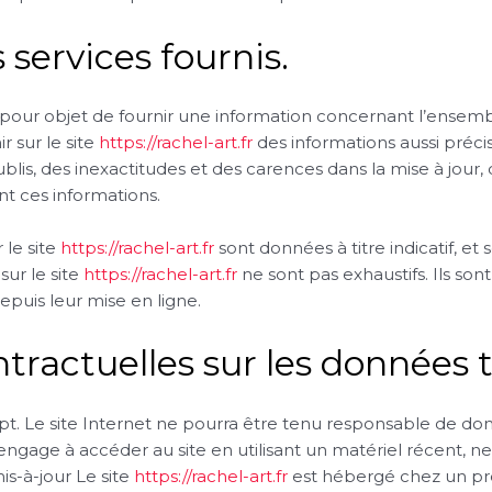
 services fournis.
pour objet de fournir une information concernant l’ensemble
r sur le site
https://rachel-art.fr
des informations aussi précis
is, des inexactitudes et des carences dans la mise à jour, qu
ent ces informations.
 le site
https://rachel-art.fr
sont données à titre indicatif, et
sur le site
https://rachel-art.fr
ne sont pas exhaustifs. Ils so
puis leur mise en ligne.
ntractuelles sur les données 
ript. Le site Internet ne pourra être tenu responsable de dom
e s’engage à accéder au site en utilisant un matériel récent,
s-à-jour Le site
https://rachel-art.fr
est hébergé chez un prest