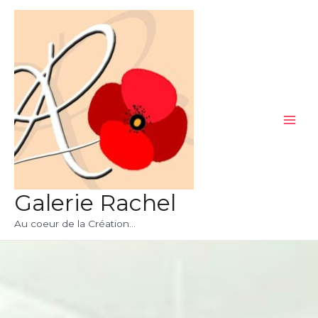
Aller
au
contenu
Main
Men
Galerie Rachel
Au coeur de la Création...