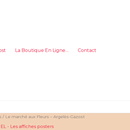
ost
La Boutique En Ligne…
Contact
s
/ Le marché aux Fleurs – Argelès-Gazost
L - Les affiches posters