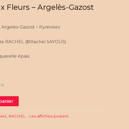
x Fleurs – Argelès-Gazost
 Argelès-Gazost – Pyrénées
tiste RACHEL (©Rachel SAYOUS)
uarelle épais.
ck
panier
ters
,
RACHEL - Les affiches posters