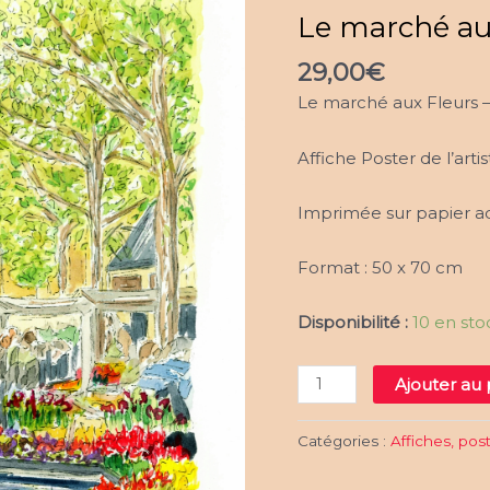
Le marché au
29,00
€
Le marché aux Fleurs –
Affiche Poster de l’ar
Imprimée sur papier aq
Format : 50 x 70 cm
Disponibilité :
10 en sto
quantité
Ajouter au 
de
Le
Catégories :
Affiches, pos
marché
aux