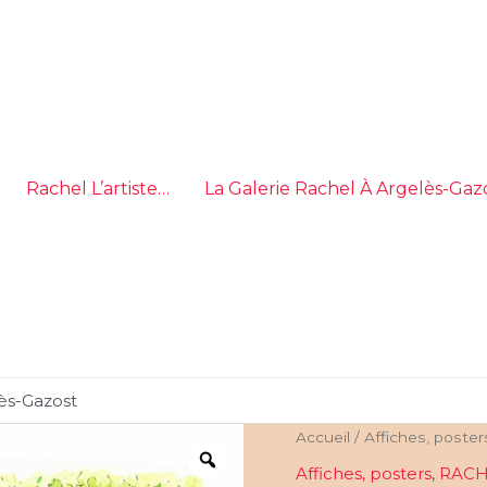
Rachel L’artiste…
La Galerie Rachel À Argelès-Gaz
ès-Gazost
Accueil
/
Affiches, poster
Affiches, posters
,
RACHE