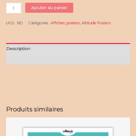
quantité
Ajouter au panier
de
Cirque
UGS :
ND
Catégories :
Affiches, posters
,
Altitude Posters
de
Troumouse
-
Pyrénées
Description
-
ALTITUDE
Informations complémentaires
Posters
Produits similaires