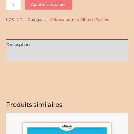
quantité
Ajouter au panier
de
Lac
UGS :
ND
Catégories :
Affiches, posters
,
Altitude Posters
de
Gaube
-
Pyrénées
Description
-
ALTITUDE
Informations complémentaires
Posters
Produits similaires