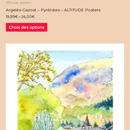
Affiches, posters
Argelès-Gazost – Pyrénées – ALTITUDE Posters
19,99
€
–
24,00
€
Ce
Choix des options
produit
a
plusieurs
variations.
Les
options
peuvent
être
choisies
sur
la
page
du
produit